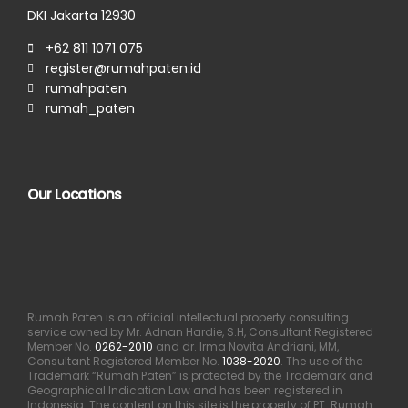
DKI Jakarta 12930
+62 811 1071 075
register@rumahpaten.id
rumahpaten
rumah_paten
Our Locations
Rumah Paten is an official intellectual property consulting
service owned by Mr. Adnan Hardie, S.H, Consultant Registered
Member No.
0262-2010
and dr. Irma Novita Andriani, MM,
Consultant Registered Member No.
1038-2020
. The use of the
Trademark “Rumah Paten” is protected by the Trademark and
Geographical Indication Law and has been registered in
Indonesia. The content on this site is the property of PT. Rumah