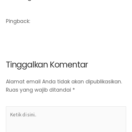
Pingback:
Cara Daftar Hak Paten Lengkap
[Step by Step] Untuk Amankan Penemuan
Anda | 2019
Tinggalkan Komentar
Alamat email Anda tidak akan dipublikasikan.
Ruas yang wajib ditandai
*
Ketik
di
sini..