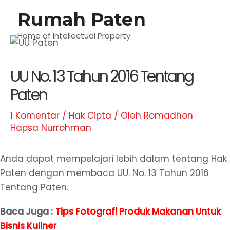
Lewati
Rumah Paten
M
ke
konten
Home of Intellectual Property
U
UU No. 13 Tahun 2016 Tentang
Paten
1 Komentar
/
Hak Cipta
/ Oleh
Romadhon
Hapsa Nurrohman
Anda dapat mempelajari lebih dalam tentang Hak
Paten dengan membaca UU. No. 13 Tahun 2016
Tentang Paten.
Baca Juga :
Tips Fotografi Produk Makanan Untuk
Bisnis Kuliner