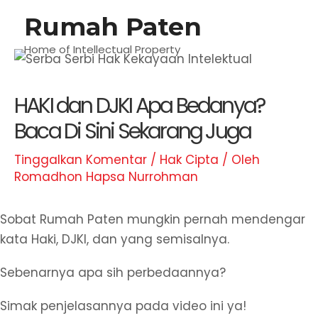
Lewati
Rumah Paten
M
ke
konten
Home of Intellectual Property
U
HAKI dan DJKI Apa Bedanya?
Baca Di Sini Sekarang Juga
Tinggalkan Komentar
/
Hak Cipta
/ Oleh
Romadhon Hapsa Nurrohman
Sobat Rumah Paten mungkin pernah mendengar
kata Haki, DJKI, dan yang semisalnya.
Sebenarnya apa sih perbedaannya?
Simak penjelasannya pada video ini ya!