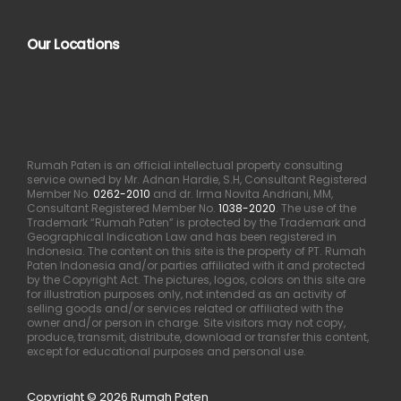
Our Locations
Rumah Paten is an official intellectual property consulting
service owned by Mr. Adnan Hardie, S.H, Consultant Registered
Member No.
0262-2010
and dr. Irma Novita Andriani, MM,
Consultant Registered Member No.
1038-2020
. The use of the
Trademark “Rumah Paten” is protected by the Trademark and
Geographical Indication Law and has been registered in
Indonesia. The content on this site is the property of PT. Rumah
Paten Indonesia and/or parties affiliated with it and protected
by the Copyright Act. The pictures, logos, colors on this site are
for illustration purposes only, not intended as an activity of
selling goods and/or services related or affiliated with the
owner and/or person in charge. Site visitors may not copy,
produce, transmit, distribute, download or transfer this content,
except for educational purposes and personal use.
Copyright © 2026 Rumah Paten