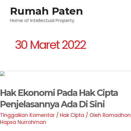
Lewati
Rumah Paten
M
ke
konten
Home of Intellectual Property
U
30 Maret 2022
Hak
Ekonomi
Hak Ekonomi Pada Hak Cipta
Pada
Hak
Penjelasannya Ada Di Sini
Cipta
Tinggalkan Komentar
/
Hak Cipta
/ Oleh
Romadhon
Penjelasannya
Hapsa Nurrohman
Ada