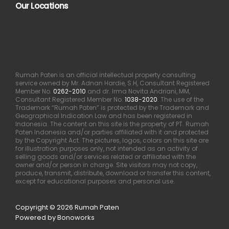
Our Locations
Rumah Paten is an official intellectual property consulting
service owned by Mr. Adnan Hardie, S.H, Consultant Registered
Member No.
0262-2010
and dr. Irma Novita Andriani, MM,
Consultant Registered Member No.
1038-2020
. The use of the
Trademark “Rumah Paten” is protected by the Trademark and
Geographical Indication Law and has been registered in
Indonesia. The content on this site is the property of PT. Rumah
Paten Indonesia and/or parties affiliated with it and protected
by the Copyright Act. The pictures, logos, colors on this site are
for illustration purposes only, not intended as an activity of
selling goods and/or services related or affiliated with the
owner and/or person in charge. Site visitors may not copy,
produce, transmit, distribute, download or transfer this content,
except for educational purposes and personal use.
Copyright © 2026 Rumah Paten
Powered by Bonoworks