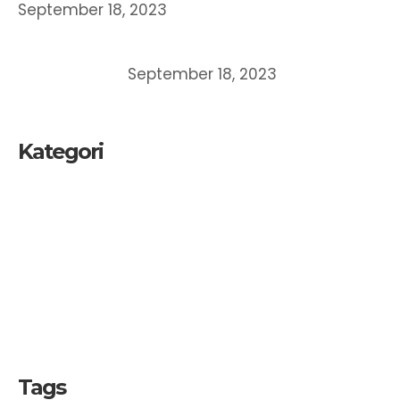
September 18, 2023
MEMAHAMI DAN MEMPEROLEH PERLINDUNGAN
ATAS CIPTAAN
September 18, 2023
Kategori
Kekayaan Intelektual
Merek
Paten
UKM
Tags