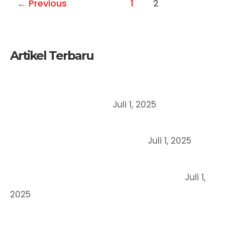
←
Previous
1
2
Artikel Terbaru
Mengapa UMKM Harus Mendaftarkan Merek
Dagangnya Sejak Dini?
Juli 1, 2025
Perbedaan Merek, Paten dan Hak Cipta: Mana
yang Cocok untuk Bisnis Anda?
Juli 1, 2025
Cara Mendaftarkan Merek Dagang Secara
Online di Indonesia (Panduan Lengkap)
Juli 1,
2025
STRATEGI BERINOVASI BERORIENTASI HKI