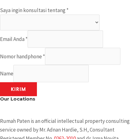
Saya ingin konsultasi tentang
*
Email Anda
*
Nomor handphone
*
Name
KIRIM
Our Locations
Rumah Paten is an official intellectual property consulting
service owned by Mr. Adnan Hardie, S.H, Consultant
Registered Member No.
0262-2010
and dr. Irma Novita