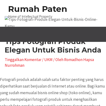
Lewati
Search...
Rumah Paten
M
ke
konten
Home of Intellectual Property
U
Tips Fotografi Produk
Elegan Untuk Bisnis Anda
Tinggalkan Komentar
/
UKM
/ Oleh
Romadhon Hapsa
Nurrohman
Fotografi produk adalah salah satu faktor penting yang harus
diperhatikan saat berjualan di Internet atau online. Bagi kamu
yang sudah memualai bisnis online shop (toko online), kamu
perlu mempelajari fotografi produk untuk menghasilkan